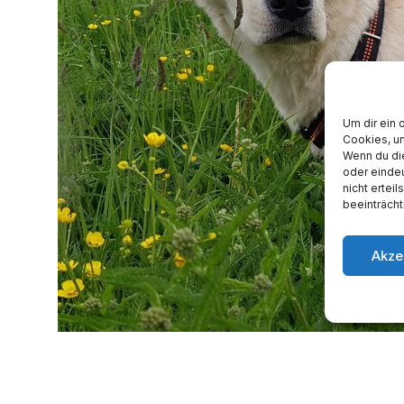
Um dir ein 
Cookies, u
Wenn du di
oder einde
nicht ertei
beeinträcht
Akze